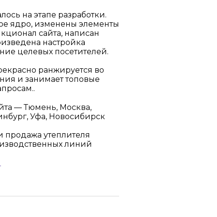
лось на этапе разработки.
ое ядро, изменены элементы
нкционал сайта, написан
оизведена настройка
ние целевых посетителей.
рекрасно ранжируется во
ния и занимает топовые
просам..
та — Тюмень, Москва,
инбург, Уфа, Новосибирск
и продажа утеплителя
оизводственных линий
u