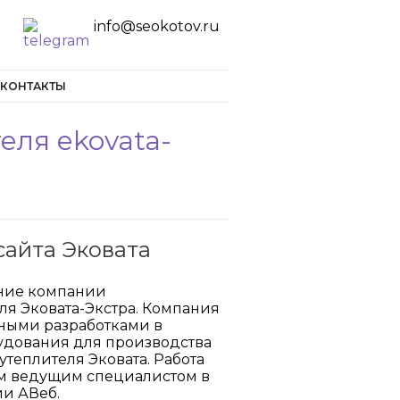
info@seokotov.ru
КОНТАКТЫ
ля ekovata-
айта Эковата
ние компании
ля Эковата-Экстра. Компания
ными разработками в
рудования для производства
теплителя Эковата. Работа
им ведущим специалистом в
ии АВеб.