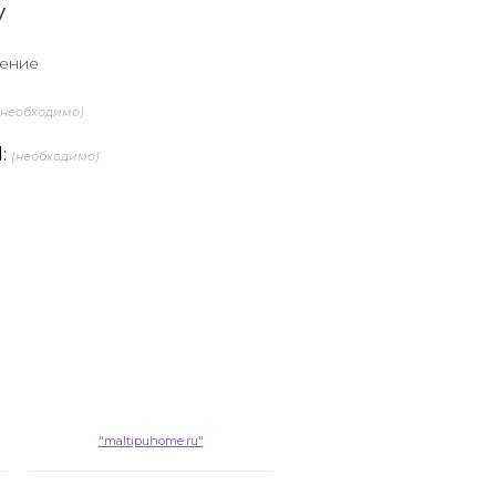
у
жение
(необходимо)
l:
(необходимо)
"maltipuhome.ru"