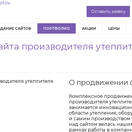
Оставить заявку
ДАНИЕ САЙТОВ
ПОРТФОЛИО
АКЦИИ
ЦЕНЫ
йта производителя утеплите
О продвижении с
Комплексное продвиже
производителя утеплите
занимается инновацион
области утепления, обо
и самим производством у
над сайтом велась наш
рамках работы в компан