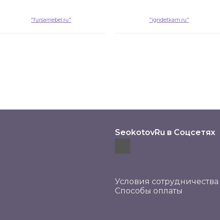
"fursamebel.ru"
"igridetkam.ru"
SeokotovRu в Соцсетях
Условия сотрудничества
Способы оплаты